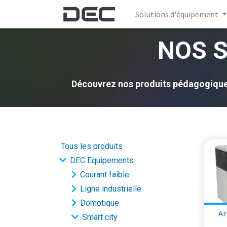
Solutions d'équipement
NOS 
Découvrez nos produits pédagogiques 
Tous les produits
DEC Equipements
Courant faible
Ligne industrielle
Domotique
Ar
Smart city