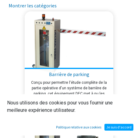
Montrer les catégories
Barrière de parking
Conçu pour permettre l'étude complète de la
partie opérative d'un système de barrière de
parking, cet équipement DEC met à nu les
composants électromécaniques essentiels :
Nous utilisons des cookies pour vous fournir une
motorisation, capteurs et détection de boucle.
meilleure expérience utilisateur.
Sans automate ni interface de commande
intégrée, il se prête particulièrement bien à
l'analyse du câblage, au diagnostic capteurs et à
l'intégration dans un système de contrôle plus
Politique relative aux cookies
Je suis d'accord
large piloté par l'apprenant lui-même. Une base
solide pour comprendre la mécanique et