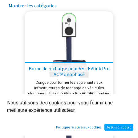
Montrer les catégories
Borne de recharge pour VE - EVlink Pro
AC Monophasé
Conçue pour former les apprenants aux
infrastructures de recharge de véhicules
électriques, la borne EVlink Pro AC DEC combine
prise T2S, lecteur RFID et communication
Nous utilisons des cookies pour vous fournir une
Modbus TCP sur un pied et châssis trottoir de
meilleure expérience utilisateur.
rue prêts à l'emploi. Puissance paramétrable de
2.3kW à 7.4kW, accès libre ou par
authentification RFID/NFC, configuration Wifi ou
Bluetooth via l'application E-Setup : la borne
Politique relative aux cookies
Je suis d'accord
reproduit fidèlement les fonctionnalités d'une
infrastructure IRVE réelle. Livrée implantée et