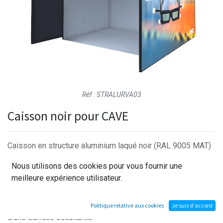
Réf : STRALURVA03
Caisson noir pour CAVE
Caisson en structure aluminium laqué noir (RAL 9005 MAT)
recouvert de toiles tendues sérigraphiées permettant de
Nous utilisons des cookies pour vous fournir une
créer un espace totalement noir pour optimiser
meilleure expérience utilisateur.
l'exploitation d'un CAVE.
Rideau sur la face avant en 2 parties.
Les faces intérieures des toiles tendues sont recouvertes
Politique relative aux cookies
Je suis d'accord
d'une surface occultante.