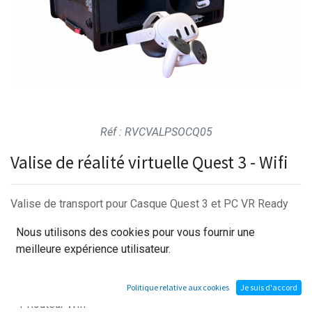
Réf : RVCVALPSOCQ05
Valise de réalité virtuelle Quest 3 - Wifi
Valise de transport pour Casque Quest 3 et PC VR Ready
comprenant :
Nous utilisons des cookies pour vous fournir une
meilleure expérience utilisateur.
- 1 PC portable VR Ready de dernière génération
- 1 Câble d'alimentation valise
- 1 Casque Quest 3 et son câble
Politique relative aux cookies
Je suis d'accord
- 1 Routeur Wifi