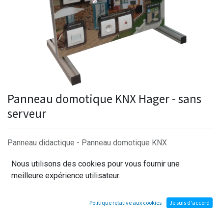
Panneau domotique KNX Hager - sans
serveur
Panneau didactique - Panneau domotique KNX
Nous utilisons des cookies pour vous fournir une
Caractéristique du châssis :
meilleure expérience utilisateur.
- Structure profilée 30x30mm
- Dimensions : Largeur=650mm / Hauteur=700m /
Profondeur=340mm
Politique relative aux cookies
Je suis d'accord