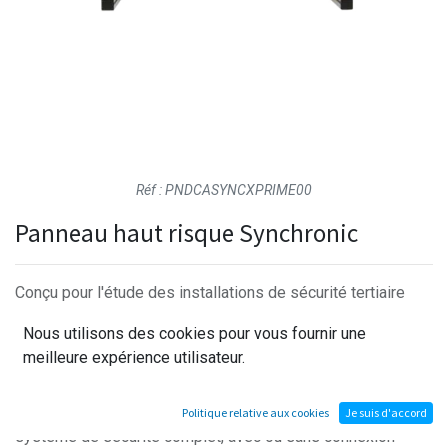
Réf : PNDCASYNCXPRIME00
Panneau haut risque Synchronic
Conçu pour l'étude des installations de sécurité tertiaire
haut risque, ce panneau DEC intègre l'automate Xprime
Nous utilisons des cookies pour vous fournir une
Synchronic, conforme aux règles de cybersécurité ANSSI
meilleure expérience utilisateur.
de 1er niveau. La maquette combine contrôle d'accès,
surveillance et intrusion sur un bâtiment sérigraphié à
étage, permettant de configurer, câbler et exploiter un
Politique relative aux cookies
Je suis d'accord
système de sécurité complet, avec ou sans connexion