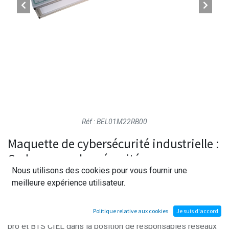
Réf : BEL01M22RB00
Maquette de cybersécurité industrielle :
Cadenceur cybersécurité
Nous utilisons des cookies pour vous fournir une
meilleure expérience utilisateur.
Système industriel programmable permettant la mise en
œuvre d'attaque informatiques sur un automate industriel.
Politique relative aux cookies
Je suis d'accord
Cette maquette pédagogique place les apprenants du bac
pro et BTS CIEL dans la position de responsables réseaux