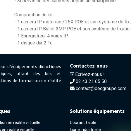
- Supervision des caméras depuis un smartphone.
Composition du kit :
- 1 camera IP motorisée 25X POE et son système de fixa
- 1 camera IP Bullet 3MP POE et son système de fixation
- 1 Enregistreur 4 voies IP
- 1 disque dur 2 To
Contactez-nous
eur d'équipements didactiques
iques, allant des kits et
Écrivez-nous !
tions de formation en réalité
02 43 21 65 50
contact@decgroupe.com
ques
Solutions équipements
on en réalité virtuelle
Courant faible
en réalité virtuelle
Ligne industrielle