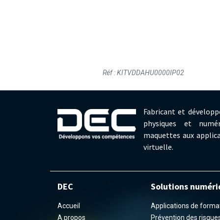
Réf : KITVDDAHU0000IP02
Fabricant et développ
physiques et numér
maquettes aux applica
virtuelle.
DEC
Solutions numéri
Accueil
Applications de formati
A propos
Prévention des risques 