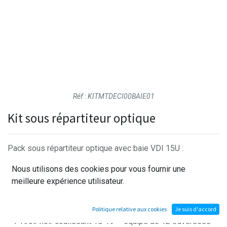
Réf : KITMTDECI00BAIE01
Kit sous répartiteur optique
Pack sous répartiteur optique avec baie VDI 15U :
Nous utilisons des cookies pour vous fournir une
- 1 Baie VDI Schneider 19’’ – 15U Profondeur 600mm avec
meilleure expérience utilisateur.
4 roulettes
- 1 Bandeau 8 PC Inter-Cordon 1,50m Alu Noir
- 1 Plateau fixe 19" - 1U - Charge 45 Kg - Noir 4 fixations
Politique relative aux cookies
Je suis d'accord
- 1 Tiroir noir coulissant 1U 19" - équipé de 12 traversées