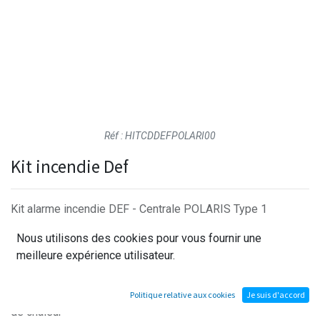
Réf : HITCDDEFPOLARI00
Kit incendie Def
Kit alarme incendie DEF - Centrale POLARIS Type 1
conventionnelle
Nous utilisons des cookies pour vous fournir une
- 1 Centrale POLARIS 6 zones (Extensible à 10) de marque
meilleure expérience utilisateur.
DEF
- 1 Détecteur conventionnel optique ponctuel de fumée
- 1 Détecteur conventionnel thermovélocimétrique ponctuel
Politique relative aux cookies
Je suis d'accord
de chaleur