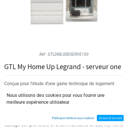
Réf : GTLDMLGRDSERVE100
GTL My Home Up Legrand - serveur one
Conçue pour l'étude d'une gaine technique de logement
domotisée sous écosystème Legrand, cette GTL My Home
Nous utilisons des cookies pour vous fournir une
Up DEC réunit coffret de distribution, coffret VDI et serveur
meilleure expérience utilisateur.
domotique sur un support fidèle à une installation
résidentielle réelle. Actionneurs 4 sorties mixtes, boutons
poussoirs multi-touches et caméra permettent d'aborder le
Politique relative aux cookies
Je suis d'accord
câblage complet d'une GTL communicante en bus My Home