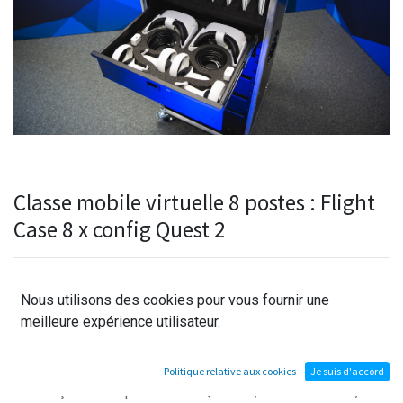
Classe mobile virtuelle 8 postes : Flight
Case 8 x config Quest 2
Flight case à roulette conçu pour recevoir 8 configuration
Nous utilisons des cookies pour vous fournir une
Oculus Quest 2 ( Casque + PC ) constitué de :
meilleure expérience utilisateur.
- 1 rack permettant de stocker 8 PC portables 15"
- 4 tiroirs 19" 3U équipés de mousse de calage, chaque
Politique relative aux cookies
Je suis d'accord
tiroir reçoit 2 casques Oculus Quest 2 , leurs manettes,