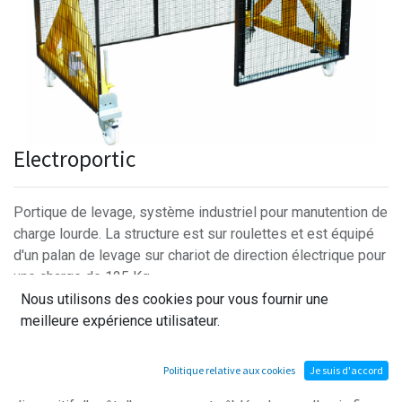
Electroportic
Portique de levage, système industriel pour manutention de
charge lourde. La structure est sur roulettes et est équipé
d'un palan de levage sur chariot de direction électrique pour
une charge de 125 Kg
Le produit est livré avec une armoire de sécurité équipée
Nous utilisons des cookies pour vous fournir une
de protection électriques , et d'une armoire de commande.
meilleure expérience utilisateur.
L'armoire de sécurité alimente l'armoire de commande. Les
Politique relative aux cookies
Je suis d'accord
contacts de sur-course, le contact de sécurité de porte et le