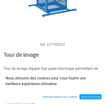
Réf : ELP1M2203
Tour de levage
Tour de levage équipé d'un palan électrique permettant de
lever une charge de 125 Kg.
Nous utilisons des cookies pour vous fournir une
meilleure expérience utilisateur.
La tour de levage est équipé d'une armoire de commande
contenant :
Politique relative aux cookies
Je suis d'accord
-Protection moteur,