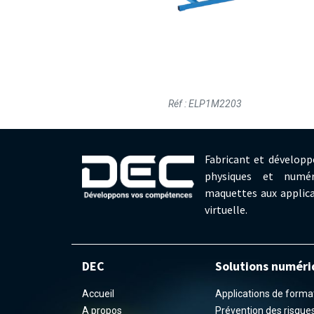
Réf : ELP1M2203
Fabricant et développ
physiques et numér
maquettes aux applica
virtuelle.
DEC
Solutions numéri
Accueil
Applications de formati
A propos
Prévention des risques 