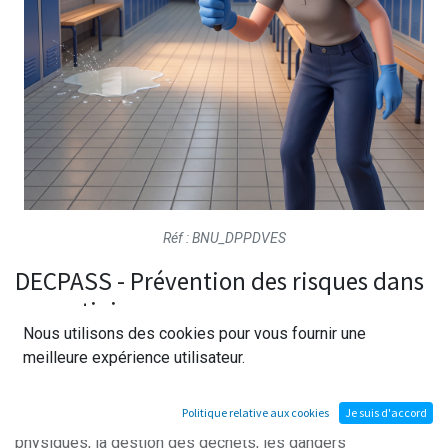
Réf : BNU_DPPDVES
DECPASS - Prévention des risques dans
un vestiaire
Nous utilisons des cookies pour vous fournir une
meilleure expérience utilisateur.
Plongez vos apprenants dans un vestiaire animé où chaque
coin peut cacher des dangers. Grâce à notre application, ils
Politique relative aux cookies
Je suis d'accord
apprendront à repérer des risques tels que les blessures
physiques, la gestion des déchets, les dangers