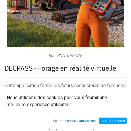
Réf : BNU_DPFDRV
DECPASS - Forage en réalité virtuelle
Cette application forme les futurs conducteurs de foreuses
radiocommandées et les futurs ouvriers de travaux publics
Nous utilisons des cookies pour vous fournir une
à intervenir sur les chantiers en toute sécurité. Chaque
meilleure expérience utilisateur.
activité débute par la préparation des documents et des
EPI, suivie du balisage de la zone et de l’identification des
dangers. Les apprenants manipulent les engins à l'aide
Politique relative aux cookies
Je suis d'accord
d'une radiocommande, apprenant le déchargement,